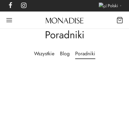
Polski
▼
Poradniki
Wszystkie
Blog
Poradniki
BLOG
PORADNIKI
Zdrowy Sen z Poduszką JOLY®
ANTI-AGE: Tajemnica Dobrego