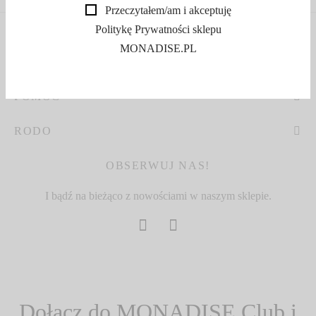
Przeczytałem/am i akceptuję
Politykę Prywatności sklepu
MONADISE.PL
MONADISE
POMOC
RODO
OBSERWUJ NAS!
I bądź na bieżąco z nowościami w naszym sklepie.
Dołącz do MONADISE Club i